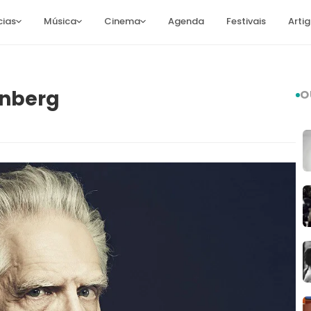
cias
Música
Cinema
Agenda
Festivais
Arti
enberg
O