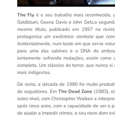
The Fly
é o seu trabalho mais reconhecido, 
Goldblum, Geena Davis e John Getz,a segun
mesmo título, publicado em 1957 na revist
protagoniza um excêntrico cientista que con
Acidentalmente, num teste em que serve vol
para uma das cabines e o DNA de ambos 
lentamente sofrendo mutações, assim como a
completa. Um clássico do terror, que nunca vi
mais indigestas.
De resto, a década de 1980 foi muito produt
de seguidores. Em
The Dead Zone
(1983), e
outro nível, com Christopher Walken a interp
após cinco anos, com a capacidade de ver o 
de ajudar a impedir crimes, o seu novo dom evi