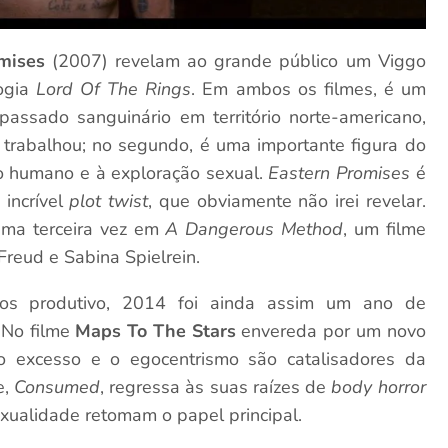
omises
(2007) revelam ao grande público um Viggo
logia
Lord Of The Rings
. Em ambos os filmes, é um
 passado sanguinário em território norte-americano,
rabalhou; no segundo, é uma importante figura do
co humano e à exploração sexual.
Eastern Promises
é
incrível
plot twist
, que obviamente não irei revelar.
uma terceira vez em
A Dangerous Method
, um filme
Freud e Sabina Spielrein.
os produtivo, 2014 foi ainda assim um ano de
 No filme
Maps To The Stars
envereda por um novo
 excesso e o egocentrismo são catalisadores da
e,
Consumed
, regressa às suas raízes de
body horror
exualidade retomam o papel principal.