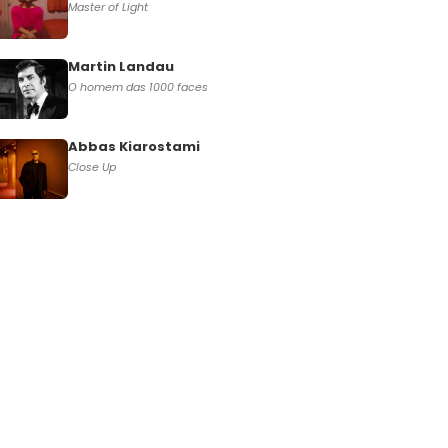
Master of Light
Martin Landau
O homem das 1000 faces
Abbas Kiarostami
Close Up