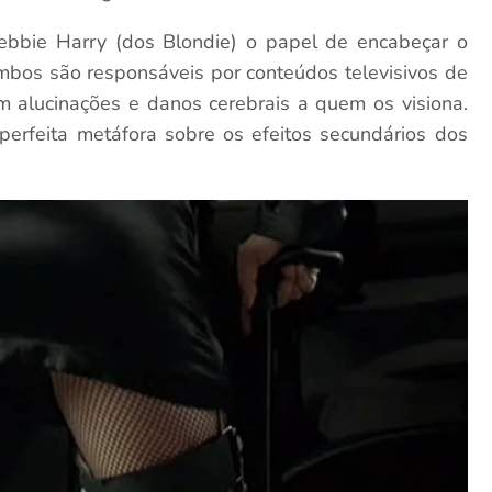
bie Harry (dos Blondie) o papel de encabeçar o
bos são responsáveis por conteúdos televisivos de
m alucinações e danos cerebrais a quem os visiona.
erfeita metáfora sobre os efeitos secundários dos