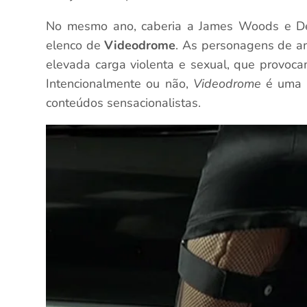
No mesmo ano, caberia a James Woods e Deb
elenco de
Videodrome
. As personagens de am
elevada carga violenta e sexual, que provoca
Intencionalmente ou não,
Videodrome
é uma p
conteúdos sensacionalistas.