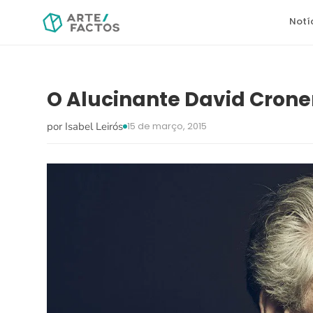
Notí
O Alucinante David Cron
por Isabel Leirós
15 de março, 2015