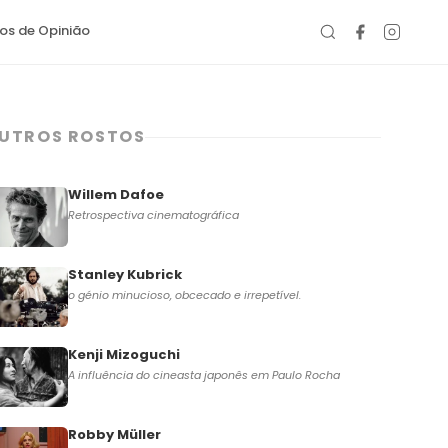
gos de Opinião
UTROS ROSTOS
Willem Dafoe
Retrospectiva cinematográfica
Stanley Kubrick
o génio minucioso, obcecado e irrepetível.
Kenji Mizoguchi
A influência do cineasta japonês em Paulo Rocha
Robby Müller