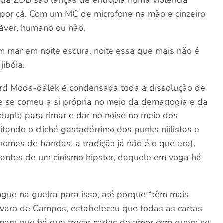
 por cá. Com um MC de microfone na mão e cinzeiro
dáver, humano ou não.
 mar em noite escura, noite essa que mais não é
ibóia.
rd Mods-dälek é condensada toda a dissolução de
ue se comeu a si própria no meio da demagogia e da
 dupla para rimar e dar no noise no meio dos
tando o cliché gastadérrimo dos punks niilistas e
nomes de bandas, a tradição já não é o que era),
tantes de um cinismo hipster, daquele em voga há
gue na guelra para isso, até porque “têm mais
lvaro de Campos, estabeleceu que todas as cartas
lamam que há que trocar cartas de amor com quem se