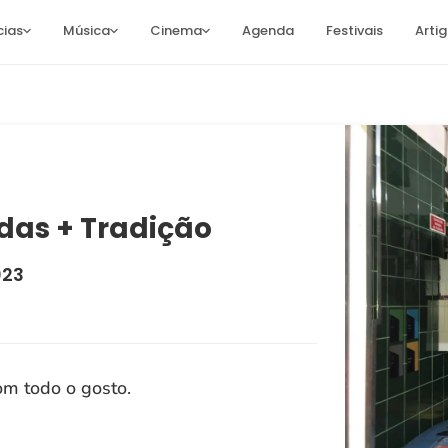
cias
Música
Cinema
Agenda
Festivais
Arti
das + Tradição
023
om todo o gosto.