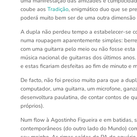
uma manifestação das amizades e cumplicidade
coube aos
Tradição
, enigmático duo que se pr
poderá muito bem ser de uma outra dimensão (
A dupla não perdeu tempo a estabelecer-se co
numa roupagem aparentemente simples: berreir
com uma guitarra pelo meio ou não fosse est
música nacional de guitarras dos últimos ano
e estas ficariam desfeitas ao fim de minuto e 
De facto, não foi preciso muito para que a dupl
computador, uma guitarra, um microfone, ganz
desenvoltura paulatina, de contar contos de 
próprios).
Num flow à Agostinho Figueira e em batidas,
contemporâneos (do outro lado do Mundo) co
seu moinho. As rimas saídas do PA do aquário