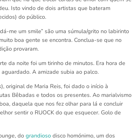
u. Isto vindo de dois artistas que bateram
cidos) do público.
á-me um smile” são uma súmula/grito no labirinto
muito boa gente se encontra. Conclua-se que no
dição provaram.
e da noite foi um tirinho de minutos. Era hora de
 aguardado. A amizade subia ao palco.
s
), original de Maria Reis, foi dado o início à
, Putas Bêbadas e todos os presentes. Ao marialvismo
boa, daquela que nos fez olhar para lá e concluir
melhor sentir o RUOCK do que esquecer. Golo de
Lounge
, do
grandioso
disco homónimo, um dos