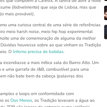
s que compõem a Cafetra. A tarefa de abrir a noite
esume (ilidivelmente) que seja de Lisboa, mas que
o mais provável).
mo uma curiosa central de uma série de referências
o meio harsh noise, meio hip hop experimental
a noite uma de comemoração de alguma da melhor
s. Dúvidas houvesse sobre ao que vinham os Tradição
meio. O
Inferno precisa de batidas
.
a incendiasse a mais mítica sala do Bairro Alto. Um
a e uma garrafa de J&B, combustível para uma
quem não bate bem da cabeça (palavras dos
 samples e loops em conformidade com
mo os
Dos Monos
, os Tradição levavam a água ao
 da ZDB são lanças de entropia numa violência