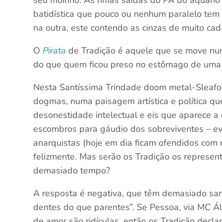
batidística que pouco ou nenhum paralelo tem
na outra, este contendo as cinzas de muito ca
O
Pirata
de Tradição é aquele que se move num
do que quem ficou preso no estômago de uma j
Nesta Santíssima Trindade doom metal-Sleafo
dogmas, numa paisagem artística e política q
desonestidade intelectual e eis que aparece a
escombros para gáudio dos sobreviventes – evi
anarquistas (hoje em dia ficam ofendidos com 
felizmente. Mas serão os Tradição os represen
demasiado tempo?
A resposta é negativa, que têm demasiado san
dentes do que parentes”. Se Pessoa, via MC Á
de amor são ridículas, então os Tradição dec