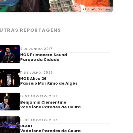
© Simão Simões
UTRAS REPORTAGENS
9 DE JUNHO, 2017
NOS Primavera Sound
Parque da Cidade
11 DE JULHO, 2026
NOS Alive'26
Passeio Marítimo de Algés
19 DE AGOSTO, 2017
Benjamin Clementine
Vodafone Paredes de Coura
16 DE AGOSTO, 2017
BEAK>
Vodafone Paredes de Coura