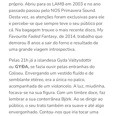
próprio. Abriu para os LAMB em 2003 e no ano
passado passou pelo NOS Primavera Sound.
Desta vez, as atenções foram exclusivas para ele
e percebe-se que sempre teve o seu público por
cá. Na bagagem trouxe o mais recente disco,
My
Favourite Faded Fantasy
, de 2014, trabalho que
demorou 8 anos a sair do forno e resultado de
uma grande viagem introspectiva.
Pelas 21h já a islandesa Gyda Valtysdottir
ou
GYÐA,
se fazia ouvir pelas entranhas do
Coliseu. Envergando um vestido fluído e de
semblante etéreo, era a única no palco,
acompanhada de um violoncelo. A luz, miudinha,
focava-se na sua figura. Com um timbre doce, faz
lembrar a sua conterrânea Björk. Ao se dirigir ao
público, o seu trato também era suave e até algo
envergonhado. Contou-nos que iria tocar uma