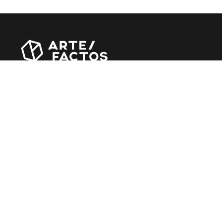
Revista online criada em Abril de 2010, focada em
divulgar notícias, críticas, entrevistas e reportagens,
entre outras iniciativas.
MÚSICA
Álbuns
Entrevistas
Reportagens
Agenda