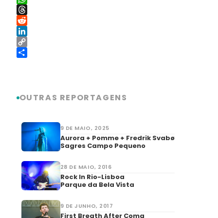
WhatsApp
Threads
Reddit
LinkedIn
Copy
Link
Share
OUTRAS REPORTAGENS
9 DE MAIO, 2025
Aurora + Pomme + Fredrik Svabø
Sagres Campo Pequeno
28 DE MAIO, 2016
Rock In Rio-Lisboa
Parque da Bela Vista
9 DE JUNHO, 2017
First Breath After Coma