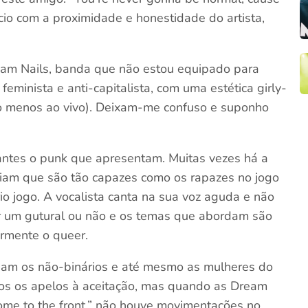
ício com a proximidade e honestidade do artista,
eam Nails, banda que não estou equipado para
feminista e anti-capitalista, com uma estética girly-
lo menos ao vivo). Deixam-me confuso e suponho
antes o punk que apresentam. Muitas vezes há a
iam que são tão capazes como os rapazes no jogo
io jogo. A vocalista canta na sua voz aguda e não
r um gutural ou não e os temas que abordam são
armente o queer.
dam os não-binários e até mesmo as mulheres do
dos os apelos à aceitação, mas quando as Dream
me to the front,” não houve movimentações no