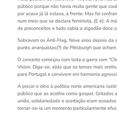
público porque não havia muita gente que cou
por acaso já lá estava, à frente. Mas foi confr
num meio que se declara feminista. (E é). A mú
de preconceitos e tudo sabia a algodão doce 
Sobravam os Anti-Flag. Nove anos depois da 
punks anarquistas(?) de Pittsburgh que acham
O concerto começou com toda a garra com “Chri
Vision. Diga-se, aliás que os temas mais orel
para Portugal e convivem em harmonia agressi
A piscar o olho à política norte americana Jus
público que as acolhia como gospel. Gritados
união, solidariedade e aceitação eram ecoado
tornar-se-ia um momento particularmente efus