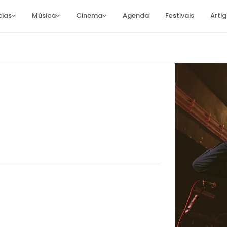
cias
Música
Cinema
Agenda
Festivais
Arti