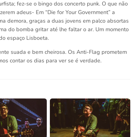
surfista; fez-se o bingo dos concerto punk. O que não
dizerem adeus- Em “Die for Your Government” a
ma demora, graças a duas jovens em palco absortas
cima do bomba gritar até lhe faltar o ar. Um momento
 do espaço Lisboeta.
ente suada e bem cheirosa. Os Anti-Flag prometem
s contar os dias para ver se é verdade.