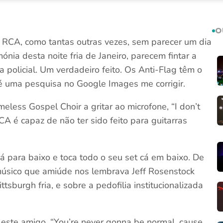
O
 RCA, como tantas outras vezes, sem parecer um dia
nia desta noite fria de Janeiro, parecem fintar a
policial. Um verdadeiro feito. Os Anti-Flag têm o
é uma pesquisa no Google Images me corrigir.
less Gospel Choir a gritar ao microfone, “I don’t
CA é capaz de não ter sido feito para guitarras
cá para baixo e toca todo o seu set cá em baixo. De
músico que amiúde nos lembrava Jeff Rosenstock
sburgh fria, e sobre a pedofilia institucionalizada
ia este amigo. “You’re never gonna be normal, cause