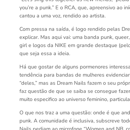
you’re a punk.” E o RCA, que, apreensivo ao in
cantou a uma voz, rendido ao artista.
Com pressa na saída, é logo rendido pelas Dr
explicar. Mas aqui vai: uma banda punk, queer, 
girl e logos da NIKE em grande destaque (pe
que seja essa a ideia.
Há que gostar de alguns pormenores interess
tendência para bandas de mulheres evidenciar
“deles,” mas as Dream Nails fazem o seu própr
faz questão de que se saiba se consegue faze
muito especifico ao universo feminino, particul
O que nos traz a uma questão: onde é que an
punk. A comunidade é inclusiva, subscreve to
Nails pediam ao microfone “Women and NB, co