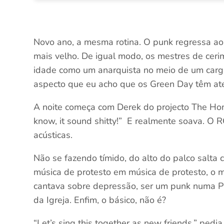
Novo ano, a mesma rotina. O punk regressa ao
mais velho. De igual modo, os mestres de cerimó
idade como um anarquista no meio de um carga 
aspecto que eu acho que os Green Day têm at
A noite começa com Derek do projecto The Home
know, it sound shitty!” E realmente soava. O R
acústicas.
Não se fazendo tímido, do alto do palco salta 
música de protesto em música de protesto, o 
cantava sobre depressão, ser um punk numa Pitt
da Igreja. Enfim, o básico, não é?
“Let’s sing this together as new friends,” ped