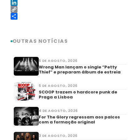
Reddit
LinkedIn
Copy
Link
Share
OUTRAS NOTÍCIAS
5 DE AGOSTO, 2026
Wrong Man lançam o single “Petty
Thief” e preparam álbum de estreia
5 DE AGOSTO, 2026
SCOOP trazem o hardcore punk de
Praga a Lisboa
4 DE AGOSTO, 2026
For The Glory regressam aos palcos
com a formação original
3 DE AGOSTO, 2026