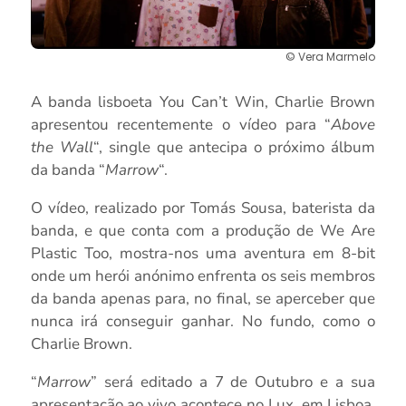
© Vera Marmelo
A banda lisboeta You Can’t Win, Charlie Brown
apresentou recentemente o vídeo para “
Above
the Wall
“, single que antecipa o próximo álbum
da banda “
Marrow
“.
O vídeo, realizado por Tomás Sousa, baterista da
banda, e que conta com a produção de We Are
Plastic Too, mostra-nos uma aventura em 8-bit
onde um herói anónimo enfrenta os seis membros
da banda apenas para, no final, se aperceber que
nunca irá conseguir ganhar. No fundo, como o
Charlie Brown.
“
Marrow
” será editado a 7 de Outubro e a sua
apresentação ao vivo acontece no Lux, em Lisboa,