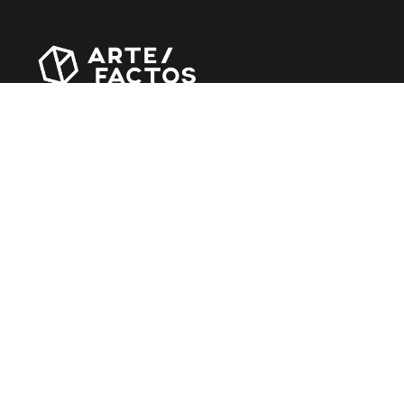
Revista online criada em Abril de 2010, focada em
divulgar notícias, críticas, entrevistas e reportagens,
entre outras iniciativas.
MÚSICA
Álbuns
Entrevistas
Reportagens
Agenda