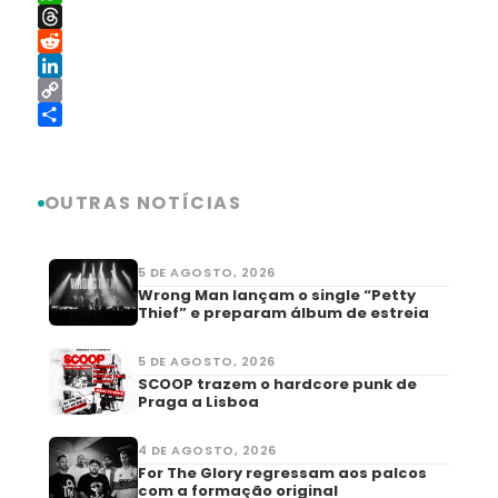
WhatsApp
Threads
Reddit
LinkedIn
Copy
Link
Share
OUTRAS NOTÍCIAS
5 DE AGOSTO, 2026
Wrong Man lançam o single “Petty
Thief” e preparam álbum de estreia
5 DE AGOSTO, 2026
SCOOP trazem o hardcore punk de
Praga a Lisboa
4 DE AGOSTO, 2026
For The Glory regressam aos palcos
com a formação original