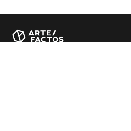
Revista online criada em Abril de 2010, focada em
divulgar notícias, críticas, entrevistas e reportagens,
entre outras iniciativas.
MÚSICA
Álbuns
Entrevistas
Reportagens
Agenda