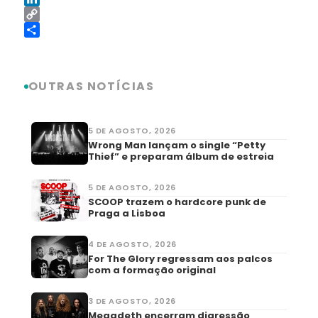
LinkedIn
Copy
Link
Share
OUTRAS NOTÍCIAS
5 DE AGOSTO, 2026
Wrong Man lançam o single “Petty
Thief” e preparam álbum de estreia
5 DE AGOSTO, 2026
SCOOP trazem o hardcore punk de
Praga a Lisboa
4 DE AGOSTO, 2026
For The Glory regressam aos palcos
com a formação original
3 DE AGOSTO, 2026
Megadeth encerram digressão