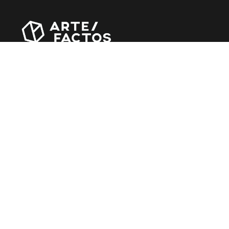
Revista online criada em Abril de 2010, focada em
divulgar notícias, críticas, entrevistas e reportagens,
entre outras iniciativas.
MÚSICA
Álbuns
Entrevistas
Reportagens
Agenda
CINEMA