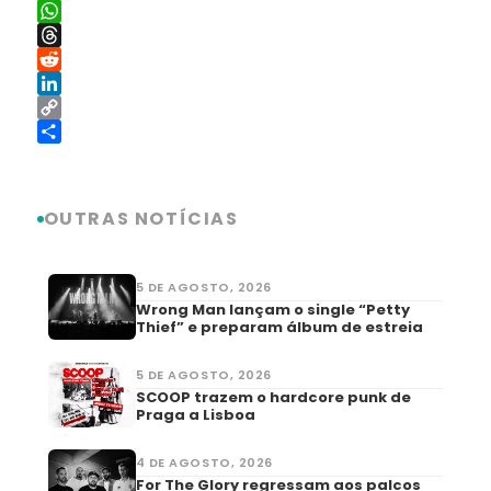
X
WhatsApp
Threads
Reddit
LinkedIn
Copy
Link
Share
OUTRAS NOTÍCIAS
5 DE AGOSTO, 2026
Wrong Man lançam o single “Petty
Thief” e preparam álbum de estreia
5 DE AGOSTO, 2026
SCOOP trazem o hardcore punk de
Praga a Lisboa
4 DE AGOSTO, 2026
For The Glory regressam aos palcos