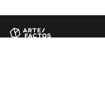
Revista online criada em Abril de 2010, focada em
divulgar notícias, críticas, entrevistas e reportagens,
entre outras iniciativas.
MÚSICA
Álbuns
Entrevistas
Reportagens