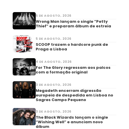
5 DE AGOSTO, 2026
Wrong Man lançam o single “Petty
Thief” e preparam álbum de estreia
5 DE AGOSTO, 2026
SCOOP trazem o hardcore punk de
Praga a Lisboa
4 DE AGOSTO, 2026
For The Glory regressam aos palcos
com a formação original
3 DE AGOSTO, 2026
Megadeth encerram digressão
europeia de despedida em Lisboa no
Sagres Campo Pequeno
3 DE AGOSTO, 2026
The Black Wizards lançam o single
“Wishing Well” e anunciam novo
álbum