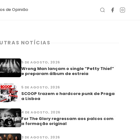
gos de Opinião
UTRAS NOTÍCIAS
5 DE AGOSTO, 2026
Wrong Man lançam o single “Petty Thief”
e preparam álbum de estreia
5 DE AGOSTO, 2026
SCOOP trazem o hardcore punk de Praga
a Lisboa
4 DE AGOSTO, 2026
For The Glory regressam aos palcos com
a formação original
3 DE AGOSTO, 2026