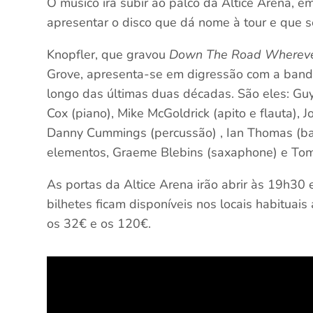
O músico irá subir ao palco da Altice Arena, e
apresentar o disco que dá nome à tour e que 
Knopfler, que gravou
Down The Road Wherev
Grove, apresenta-se em digressão com a ban
longo das últimas duas décadas. São eles: Guy 
Cox (piano), Mike McGoldrick (apito e flauta), J
Danny Cummings (percussão) , Ian Thomas (bat
elementos, Graeme Blebins (saxaphone) e Tom
As portas da Altice Arena irão abrir às 19h30 e
bilhetes ficam disponíveis nos locais habituais
os 32€ e os 120€.