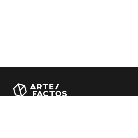
Revista online criada em Abril de 2010, focada em divulgar
notícias, críticas, entrevistas e reportagens, entre outras
iniciativas.