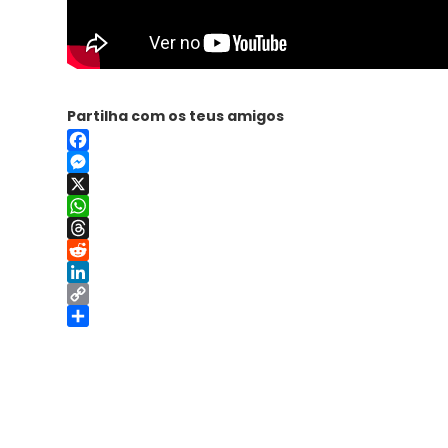
Partilha com os teus amigos
Facebook
Messenger
X
WhatsApp
Threads
Reddit
LinkedIn
Copy
Link
Share