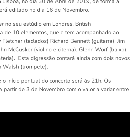
m Lisboa, no dia 30 de Abril de 2019, de forma a
será editado no dia 16 de Novembro.
er
no seu estúdio em Londres, British
da de 10 elementos, que o tem acompanhado ao
Fletcher (teclados) Richard Bennett (guitarra), Jim
ohn McCusker (violino e citerna), Glenn Worf (baixo),
eria). Esta digressão contará ainda com dois novos
 Walsh (trompete).
 o início pontual do concerto será às 21h. Os
 a partir de 3 de Novembro com o valor a variar entre