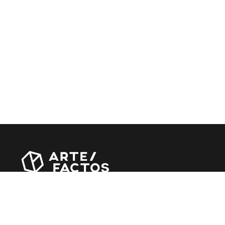
Revista online criada em Abril de 2010, focada em
divulgar notícias, críticas, entrevistas e reportagens,
entre outras iniciativas.