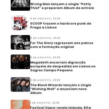
Wrong Man lançam o single “Petty
Thief” e preparam álbum de estreia
5 DE AGOSTO, 2026
SCOOP trazem o hardcore punk de
Praga a Lisboa
4 DE AGOSTO, 2026
For The Glory regressam aos palcos
com a formação original
3 DE AGOSTO, 2026
Megadeth encerram digressão
europeia de despedida em Lisboa no
Sagres Campo Pequeno
3 DE AGOSTO, 2026
The Black Wizards lançam o single
“Wishing Well” e anunciam novo
álbum
1 DE AGOSTO, 2026
Festival Vapor revela Iolanda, Rita