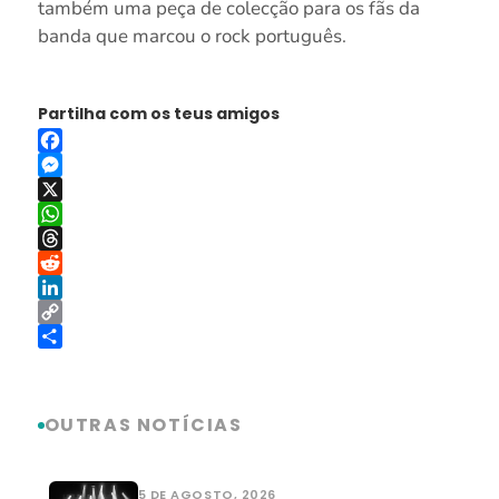
também uma peça de colecção para os fãs da
banda que marcou o rock português.
Partilha com os teus amigos
Facebook
Messenger
X
WhatsApp
Threads
Reddit
LinkedIn
Copy
Link
Share
OUTRAS NOTÍCIAS
5 DE AGOSTO, 2026