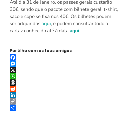
Até dia 31 de Janeiro, os passes gerais custarão
30€, sendo que o pacote com bilhete geral, t-shirt,
saco e copo se fixa nos 40€. Os bilhetes podem
ser adquiridos
aqui
, e podem consultar todo o
cartaz conhecido até à data
aqui
.
Partilha com os teus amigos
Facebook
Messenger
X
WhatsApp
Threads
Reddit
LinkedIn
Copy
Link
Share