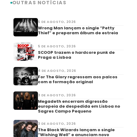
OUTRAS NOTÍCIAS
5 DE AGOSTO, 2026
Wrong Man lançam o single “Petty
Thief” e preparam álbum de estreia
5 DE AGOSTO, 2026
SCOOP trazem o hardcore punk de
Praga a Lisboa
4 DE AGOSTO, 2026
For The Glory regressam aos palcos
com a formação original
3 DE AGOSTO, 2026
Megadeth encerram digressão
europeia de despedida em Lisboa no
Sagres Campo Pequeno
3 DE AGOSTO, 2026
The Black Wizards lançam o single
“Wishing Well” e anunciam novo