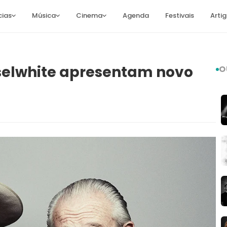
cias
Música
Cinema
Agenda
Festivais
Arti
sselwhite apresentam novo
O