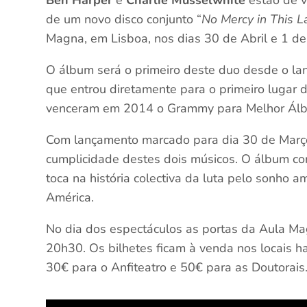
Ben Harper
e
Charlie Musselwhite
estão de v
de um novo disco conjunto “
No Mercy in This 
Magna, em Lisboa, nos dias 30 de Abril e 1 de
O álbum será o primeiro deste duo desde o la
que entrou diretamente para o primeiro lugar d
venceram em 2014 o Grammy para Melhor Álb
Com lançamento marcado para dia 30 de Março,
cumplicidade destes dois músicos. O álbum con
toca na história colectiva da luta pelo sonho 
América.
No dia dos espectáculos as portas da Aula Ma
20h30. Os bilhetes ficam à venda nos locais ha
30€ para o Anfiteatro e 50€ para as Doutorais