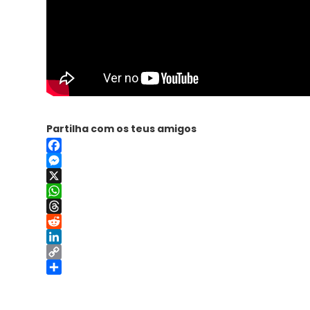
Partilha com os teus amigos
Facebook
Messenger
X
WhatsApp
Threads
Reddit
LinkedIn
Copy
Link
Share