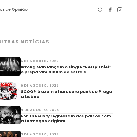
gos de Opinião
UTRAS NOTÍCIAS
5 DE AGOSTO, 2026
Wrong Man lançam o single “Petty Thief”
e preparam álbum de estreia
5 DE AGOSTO, 2026
SCOOP trazem o hardcore punk de Praga
a Lisboa
4 DE AGOSTO, 2026
For The Glory regressam aos palcos com
a formação original
3 DE AGOSTO, 2026