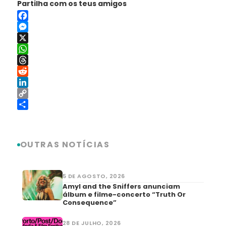
Partilha com os teus amigos
Facebook
Messenger
X
WhatsApp
Threads
Reddit
LinkedIn
Copy
Link
Share
OUTRAS NOTÍCIAS
5 DE AGOSTO, 2026
Amyl and the Sniffers anunciam
álbum e filme-concerto “Truth Or
Consequence”
28 DE JULHO, 2026