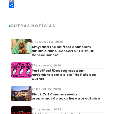
Copy
Link
Share
OUTRAS NOTÍCIAS
5 DE AGOSTO, 2026
Amyl and the Sniffers anunciam
álbum e filme-concerto “Truth Or
Consequence”
28 DE JULHO, 2026
Porto/Post/Doc regressa em
novembro com o ciclo “No País dos
Outros”
26 DE JULHO, 2026
Black Cat Cinema revela
programação ao ar livre até outubro
24 DE JULHO, 2026