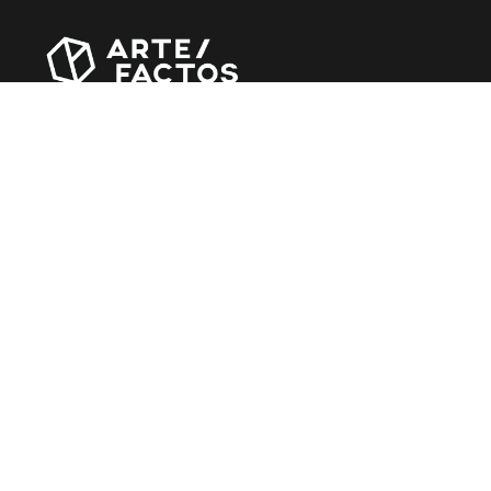
Revista online criada em Abril de 2010, focada em
divulgar notícias, críticas, entrevistas e reportagens,
entre outras iniciativas.
MÚSICA
Álbuns
Entrevistas
Reportagens
Agenda
CINEMA