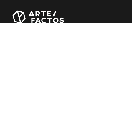
Revista online criada em Abril de 2010, focada em
divulgar notícias, críticas, entrevistas e reportagens,
entre outras iniciativas.
MÚSICA
Álbuns
Entrevistas
Reportagens
Agenda
CINEMA