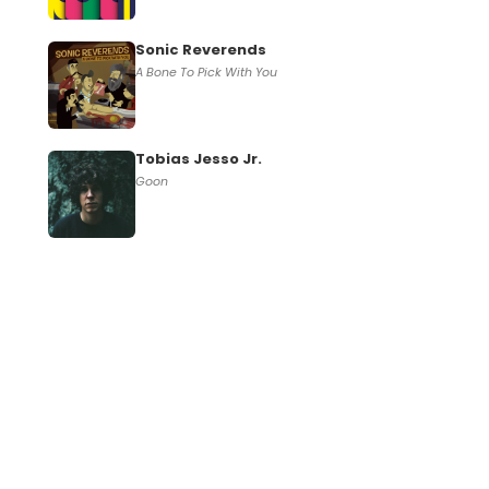
Sonic Reverends
A Bone To Pick With You
Tobias Jesso Jr.
Goon