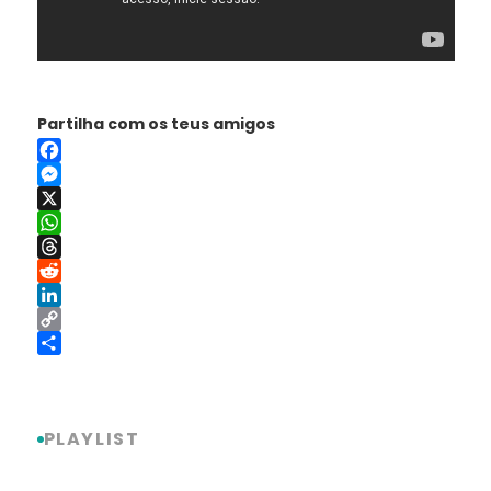
Partilha com os teus amigos
Facebook
Messenger
X
WhatsApp
Threads
Reddit
LinkedIn
Copy
Link
Share
PLAYLIST