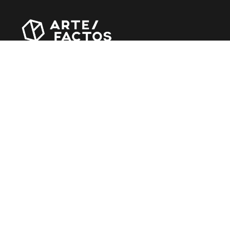
Revista online criada em Abril de 2010, focada em
divulgar notícias, críticas, entrevistas e reportagens,
entre outras iniciativas.
MÚSICA
Álbuns
Entrevistas
Reportagens
Agenda
CINEMA