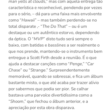
man yells at clouds
,” mas com aquela entrega tão
característica e reconhecível, pendendo por vezes
para o sério, – dá para uma faixa mais envolvente
como “
Hawaii
” – mas também perdendo-se no
total disparate ,- “
The Do That
” – ou é um
destaque ou um autêntico estorvo, dependendo
da óptica. O “
MVP
” disto tudo será sempre o
baixo, com batidas e
basslines
a ser realmente o
que nos prende, mantendo-se o instrumento bem
entregue a Scott Firth desde a reunião. É o que
ajuda a destacar canções como “
Penge
,” “
Car
Chase
” ou “
Strange
.” Surpreendentemente
memorável, quando se sobressai, e fica um álbum
bastante misto, o que até acaba por trazer alívio
por sabermos que podia ser pior. Se calhar
bastava uma parvoíce divertidíssima como a
“
Shoom
,” que fechou o álbum anterior, e a
apreciação por esta obra disparava.