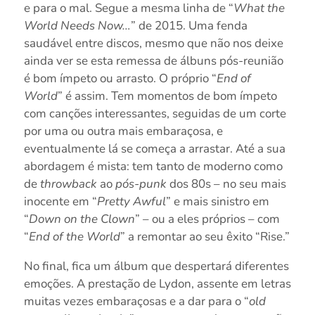
e para o mal. Segue a mesma linha de “
What the
World Needs Now…
” de 2015. Uma fenda
saudável entre discos, mesmo que não nos deixe
ainda ver se esta remessa de álbuns pós-reunião
é bom ímpeto ou arrasto. O próprio “
End of
World
” é assim. Tem momentos de bom ímpeto
com canções interessantes, seguidas de um corte
por uma ou outra mais embaraçosa, e
eventualmente lá se começa a arrastar. Até a sua
abordagem é mista: tem tanto de moderno como
de
throwback
ao
pós-punk
dos 80s – no seu mais
inocente em “
Pretty Awful
” e mais sinistro em
“
Down on the Clown
” – ou a eles próprios – com
“
End of the World
” a remontar ao seu êxito “Rise.”
No final, fica um álbum que despertará diferentes
emoções. A prestação de Lydon, assente em letras
muitas vezes embaraçosas e a dar para o “
old