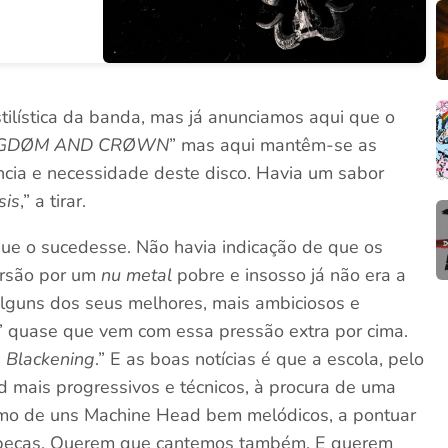
tilística da banda, mas já anunciamos aqui que o
NGDØM AND CRØWN
” mas aqui mantêm-se as
cia e necessidade deste disco. Havia um sabor
sis
,” a tirar.
ue o sucedesse. Não havia indicação de que os
ursão por um
nu metal
pobre e insosso já não era a
 alguns dos seus melhores, mais ambiciosos e
” quase que vem com essa pressão extra por cima.
 Blackening
.” E as boas notícias é que a escola, pelo
mais progressivos e técnicos, à procura de uma
como de uns Machine Head bem melódicos, a pontuar
beças. Querem que cantemos também. E querem