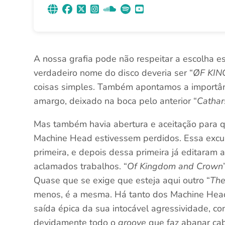
A nossa grafia pode não respeitar a escolha es
verdadeiro nome do disco deveria ser “
ØF KI
coisas simples. Também apontamos a importân
amargo, deixado na boca pelo anterior “
Cathar
Mas também havia abertura e aceitação para q
Machine Head estivessem perdidos. Essa exc
primeira, e depois dessa primeira já editaram
aclamados trabalhos. “
Of Kingdom and Crown
Quase que se exige que esteja aqui outro “
The
menos, é a mesma. Há tanto dos Machine Head 
saída épica da sua intocável agressividade, 
devidamente todo o
groove
que faz abanar ca