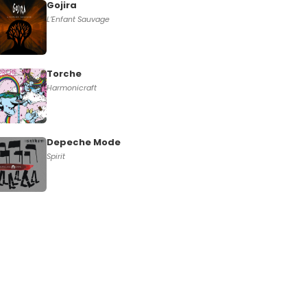
Gojira
L’Enfant Sauvage
Torche
Harmonicraft
Depeche Mode
Spirit