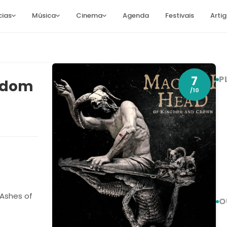
cias
Música
Cinema
Agenda
Festivais
Arti
7
P
gdom
/10
 Ashes of
O