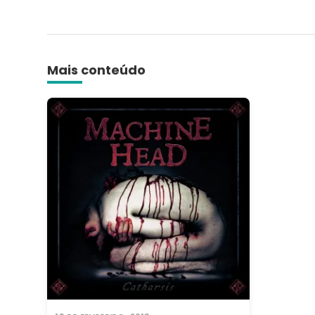
Link
Share
Mais conteúdo