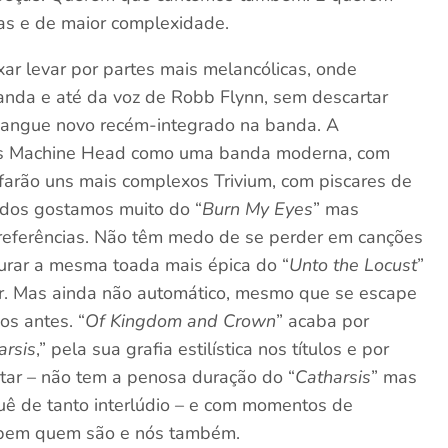
tas e de maior complexidade.
ar levar por partes mais melancólicas, onde
nda e até da voz de Robb Flynn, sem descartar
sangue novo recém-integrado na banda. A
s Machine Head como uma banda moderna, com
arão uns mais complexos Trivium, com piscares de
todos gostamos muito do “
Burn My Eyes
” mas
referências. Não têm medo de se perder em canções
curar a mesma toada mais épica do “
Unto the Locust
”
ar. Mas ainda não automático, mesmo que se escape
os antes. “
Of Kingdom and Crown
” acaba por
arsis
,” pela sua grafia estilística nos títulos e por
tar – não tem a penosa duração do “
Catharsis
” mas
uê de tanto interlúdio – e com momentos de
sabem quem são e nós também.