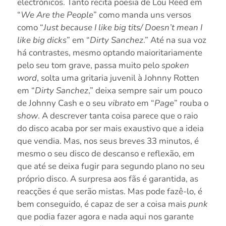
electrónicos. Tanto recita poesia de Lou Reed em
“
We Are the People
” como manda uns versos
como “
Just because I like big tits/ Doesn’t mean I
like big dicks
” em “
Dirty Sanchez
.” Até na sua voz
há contrastes, mesmo optando maioritariamente
pelo seu tom grave, passa muito pelo
spoken
word
, solta uma gritaria juvenil à Johnny Rotten
em “
Dirty Sanchez
,” deixa sempre sair um pouco
de Johnny Cash e o seu
vibrato
em “
Page
” rouba o
show
. A descrever tanta coisa parece que o raio
do disco acaba por ser mais exaustivo que a ideia
que vendia. Mas, nos seus breves 33 minutos, é
mesmo o seu disco de descanso e reflexão, em
que até se deixa fugir para segundo plano no seu
próprio disco. A surpresa aos fãs é garantida, as
reacções é que serão mistas. Mas pode fazê-lo, é
bem conseguido, é capaz de ser a coisa mais
punk
que podia fazer agora e nada aqui nos garante