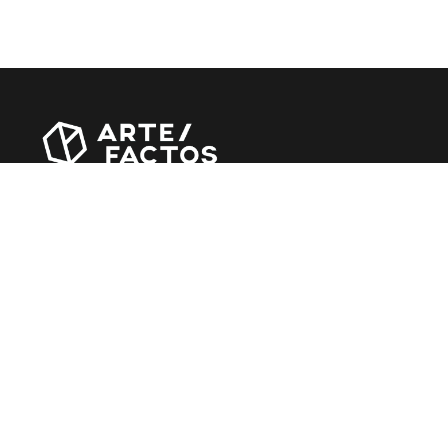
Revista online criada em Abril de 2010, focada em
divulgar notícias, críticas, entrevistas e reportagens,
entre outras iniciativas.
MÚSICA
Álbuns
Entrevistas
Reportagens