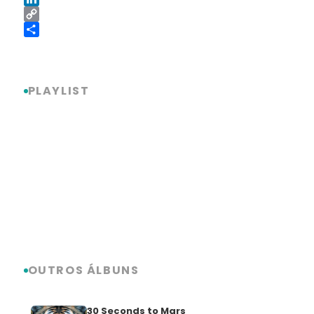
LinkedIn
Copy
Link
Share
PLAYLIST
OUTROS ÁLBUNS
30 Seconds to Mars