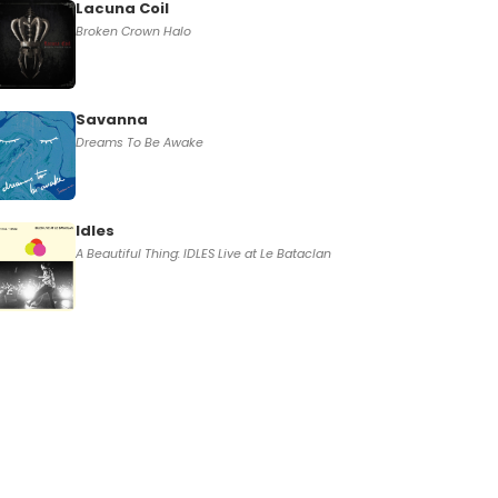
Lacuna Coil
Broken Crown Halo
Savanna
Dreams To Be Awake
Idles
A Beautiful Thing: IDLES Live at Le Bataclan