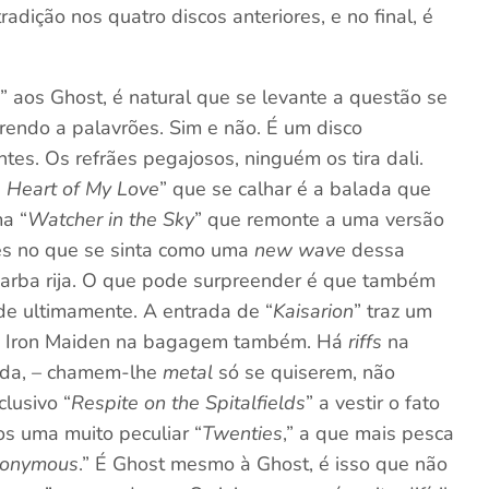
radição nos quatro discos anteriores, e no final, é
aos Ghost, é natural que se levante a questão se
rrendo a palavrões. Sim e não. É um disco
ntes. Os refrães pegajosos, ninguém os tira dali.
e Heart of My Love
” que se calhar é a balada que
ma “
Watcher in the Sky
” que remonte a uma versão
es no que se sinta como uma
new wave
dessa
arba rija. O que pode surpreender é que também
de ultimamente. A entrada de “
Kaisarion
” traz um
m Iron Maiden na bagagem também. Há
riffs
na
ada, – chamem-lhe
metal
só se quiserem, não
clusivo “
Respite on the Spitalfields
” a vestir o fato
os uma muito peculiar “
Twenties
,” a que mais pesca
ponymous
.” É Ghost mesmo à Ghost, é isso que não