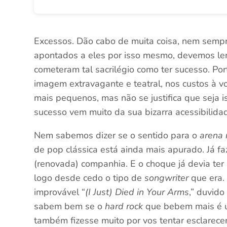
Excessos. Dão cabo de muita coisa, nem sempr
apontados a eles por isso mesmo, devemos le
cometeram tal sacrilégio como ter sucesso. Po
imagem extravagante e teatral, nos custos à v
mais pequenos, mas não se justifica que seja 
sucesso vem muito da sua bizarra acessibilida
Nem sabemos dizer se o sentido para o
arena 
de pop clássica está ainda mais apurado. Já 
(renovada) companhia. E o choque já devia ter
logo desde cedo o tipo de
songwriter
que era. 
improvável “
(I Just) Died in Your Arms
,” duvido
sabem bem se o
hard rock
que bebem mais é um
também fizesse muito por vos tentar esclarecer