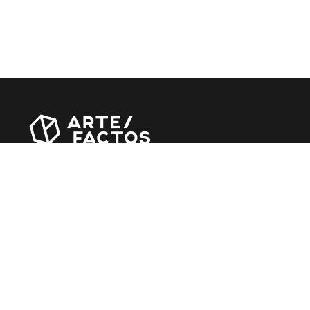
Revista online criada em Abril de 2010, focada em divulgar
notícias, críticas, entrevistas e reportagens, entre outras
iniciativas.