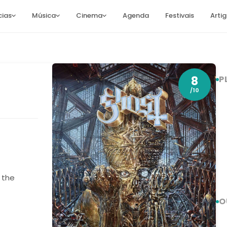
cias
Música
Cinema
Agenda
Festivais
Arti
8
P
/10
 the
O