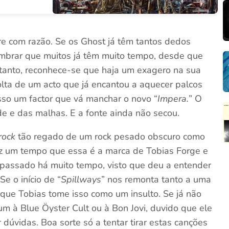
e com razão. Se os Ghost já têm tantos dedos
mbrar que muitos já têm muito tempo, desde que
rtanto, reconhece-se que haja um exagero na sua
olta de um acto que já encantou a aquecer palcos
isso um factor que vá manchar o novo “
Impera.
” O
de e das malhas. E a fonte ainda não secou.
rock
tão regado de um rock pesado obscuro como
faz um tempo que essa é a marca de Tobias Forge e
 passado há muito tempo, visto que deu a entender
Se o início de “
Spillways
” nos remonta tanto a uma
 que Tobias tome isso como um insulto. Se já não
 à Blue Öyster Cult ou à Bon Jovi, duvido que ele
 dúvidas. Boa sorte só a tentar tirar estas canções