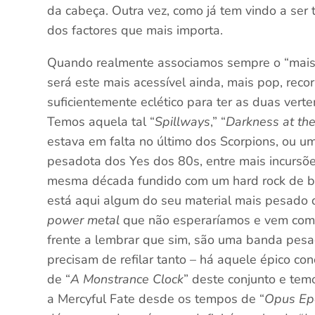
da cabeça. Outra vez, como já tem vindo a ser t
dos factores que mais importa.
Quando realmente associamos sempre o “mais” 
será este mais acessível ainda, mais pop, reco
suficientemente eclético para ter as duas verte
Temos aquela tal “
Spillways
,” “
Darkness at th
estava em falta no último dos Scorpions, ou u
pesadota dos Yes dos 80s, entre mais incursõ
mesma década fundido com um hard rock de b
está aqui algum do seu material mais pesado 
power metal
que não esperaríamos e vem co
frente a lembrar que sim, são uma banda pes
precisam de refilar tanto – há aquele épico con
de “
A Monstrance Clock
” deste conjunto e tem
a Mercyful Fate desde os tempos de “
Opus E