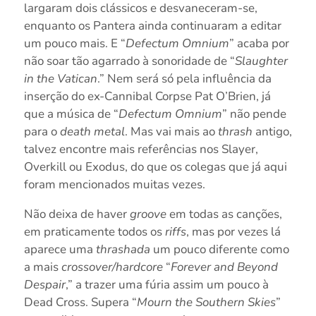
largaram dois clássicos e desvaneceram-se,
enquanto os Pantera ainda continuaram a editar
um pouco mais. E “
Defectum Omnium
” acaba por
não soar tão agarrado à sonoridade de “
Slaughter
in the Vatican
.” Nem será só pela influência da
inserção do ex-Cannibal Corpse Pat O’Brien, já
que a música de “
Defectum Omnium
” não pende
para o
death metal
. Mas vai mais ao
thrash
antigo,
talvez encontre mais referências nos Slayer,
Overkill ou Exodus, do que os colegas que já aqui
foram mencionados muitas vezes.
Não deixa de haver
groove
em todas as canções,
em praticamente todos os
riffs
, mas por vezes lá
aparece uma
thrashada
um pouco diferente como
a mais
crossover/hardcore
“
Forever and Beyond
Despair
,” a trazer uma fúria assim um pouco à
Dead Cross. Supera “
Mourn the Southern Skies
”