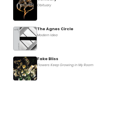
Obituary
The Agnes Circle
Modern Idea
Fake Bliss
Flowers Keep Growing in My Room