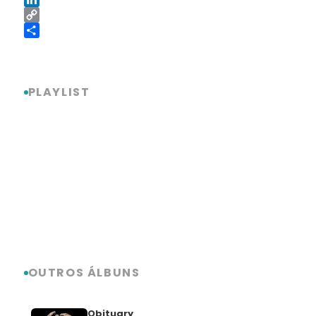
LinkedIn
Copy
Link
Share
PLAYLIST
OUTROS ÁLBUNS
Obituary