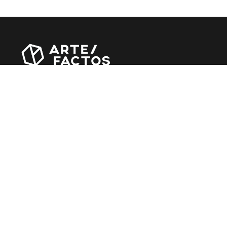
Revista online criada em Abril de 2010, focada em
divulgar notícias, críticas, entrevistas e reportagens,
entre outras iniciativas.
MÚSICA
Álbuns
Entrevistas
Reportagens
Agenda