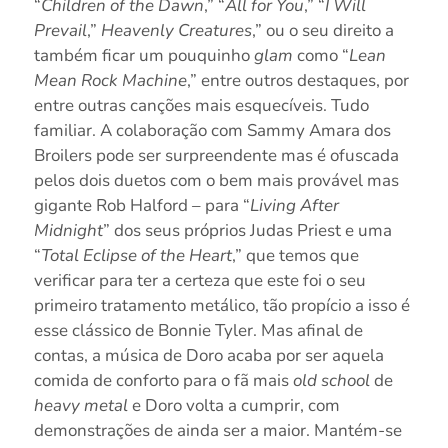
“
Children of the Dawn
,” “
All for You
,” “
I Will
Prevail
,”
Heavenly Creatures
,” ou o seu direito a
também ficar um pouquinho
glam
como “
Lean
Mean Rock Machine
,” entre outros destaques, por
entre outras canções mais esquecíveis. Tudo
familiar. A colaboração com Sammy Amara dos
Broilers pode ser surpreendente mas é ofuscada
pelos dois duetos com o bem mais provável mas
gigante Rob Halford – para “
Living After
Midnight
” dos seus próprios Judas Priest e uma
“
Total Eclipse of the Heart
,” que temos que
verificar para ter a certeza que este foi o seu
primeiro tratamento metálico, tão propício a isso é
esse clássico de Bonnie Tyler. Mas afinal de
contas, a música de Doro acaba por ser aquela
comida de conforto para o fã mais
old school
de
heavy metal
e Doro volta a cumprir, com
demonstrações de ainda ser a maior. Mantém-se