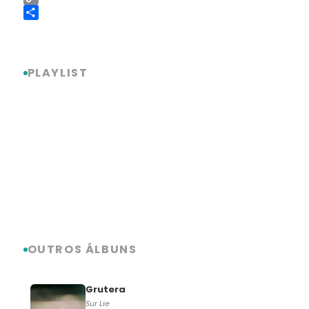
Copy
Link
Share
PLAYLIST
OUTROS ÁLBUNS
Grutera
Sur Lie