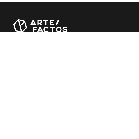
Revista online criada em Abril de 2010, focada em
divulgar notícias, críticas, entrevistas e reportagens,
entre outras iniciativas.
MÚSICA
Álbuns
Entrevistas
Reportagens
Agenda