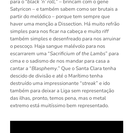
para o “
black ‘n’ roll,
” – brincam com o gene
Satyricon – e também sabem como ser brutais a
partir do melódico – porque tem sempre que
haver uma menção a Dissection. Há muito refrão
simples para nos ficar na cabeça e muito
riff
também simples e desenfreado para nos arruinar
o pescoço. Haja sangue malévolo para nos
escarrarem uma “
Sacrificium of the Lambs
” para
cima e o sadismo de nos mandar para casa a
cantar a “
Blasphemy
.” Que o Santa Clara tenha
descido de divisão e até o Marítimo tenha
destruído uma impressionante “
streak
” e ido
também para deixar a Liga sem representação
das ilhas, pronto, temos pena, mas o metal
extremo está muitíssimo bem representado.