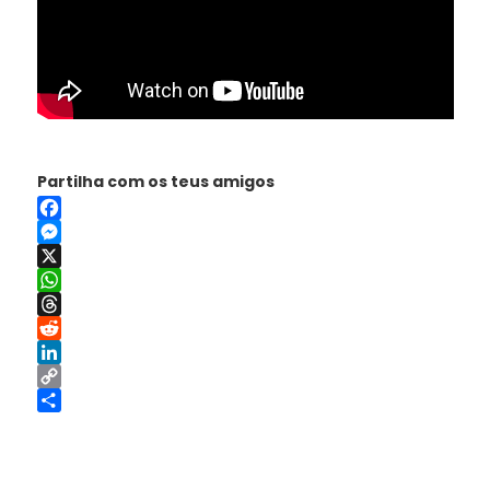
Partilha com os teus amigos
Facebook
Messenger
X
WhatsApp
Threads
Reddit
LinkedIn
Copy
Link
Share