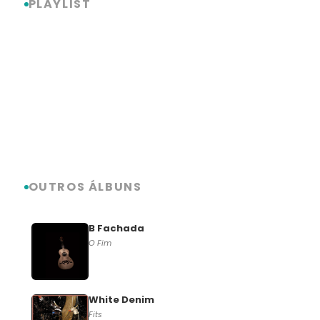
PLAYLIST
OUTROS ÁLBUNS
B Fachada
O Fim
White Denim
Fits