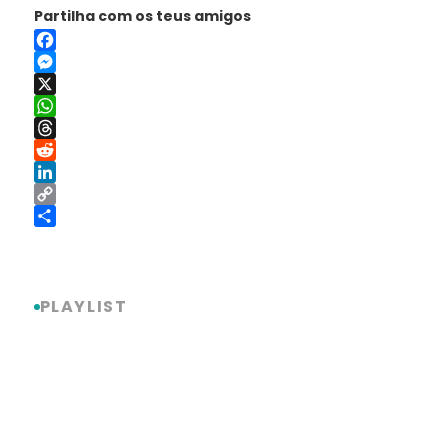
Partilha com os teus amigos
Facebook
Messenger
X
WhatsApp
Threads
Reddit
LinkedIn
Copy
Link
Share
PLAYLIST