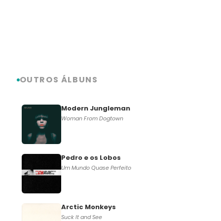
OUTROS ÁLBUNS
Modern Jungleman
Woman From Dogtown
Pedro e os Lobos
Um Mundo Quase Perfeito
Arctic Monkeys
Suck It and See