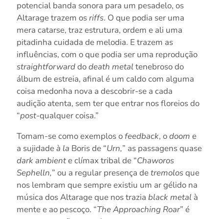
potencial banda sonora para um pesadelo, os
Altarage trazem os
riffs
. O que podia ser uma
mera catarse, traz estrutura, ordem e ali uma
pitadinha cuidada de melodia. E trazem as
influências, com o que podia ser uma reprodução
straightforward
do
death metal
tenebroso do
álbum de estreia, afinal é um caldo com alguma
coisa medonha nova a descobrir-se a cada
audição atenta, sem ter que entrar nos floreios do
“
post
-qualquer coisa.”
Tomam-se como exemplos o
feedback
, o
doom
e
a sujidade
à la
Boris de “
Urn,
” as passagens quase
dark ambient
e clímax tribal de “
Chaworos
Sephelln,
” ou a regular presença de
tremolos
que
nos lembram que sempre existiu um ar gélido na
música dos Altarage que nos trazia
black metal
à
mente e ao pescoço. “
The Approaching Roar
” é