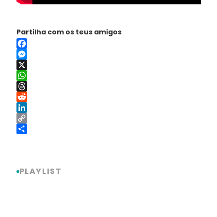
Partilha com os teus amigos
Facebook
Messenger
X
WhatsApp
Threads
Reddit
LinkedIn
Copy
Link
Share
PLAYLIST