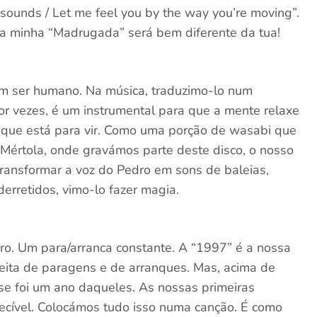
it sounds / Let me feel you by the way you’re moving”.
a minha “Madrugada” será bem diferente da tua!
 um ser humano. Na música, traduzimo-lo num
or vezes, é um instrumental para que a mente relaxe
a que está para vir. Como uma porção de wasabi que
m Mértola, onde gravámos parte deste disco, o nosso
transformar a voz do Pedro em sons de baleias,
derretidos, vimo-lo fazer magia.
o. Um para/arranca constante. A “1997” é a nossa
eita de paragens e de arranques. Mas, acima de
e foi um ano daqueles. As nossas primeiras
uecível. Colocámos tudo isso numa canção. É como