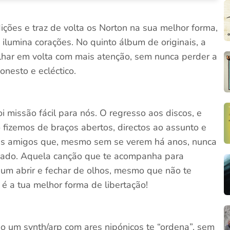
ções e traz de volta os Norton na sua melhor forma,
 ilumina corações. No quinto álbum de originais, a
lhar em volta com mais atenção, sem nunca perder a
onesto e ecléctico.
i missão fácil para nós. O regresso aos discos, e
fizemos de braços abertos, directos ao assunto e
ns amigos que, mesmo sem se verem há anos, nunca
sado. Aquela canção que te acompanha para
num abrir e fechar de olhos, mesmo que não te
 é a tua melhor forma de libertação!
do um synth/arp com ares nipónicos te “ordena”, sem