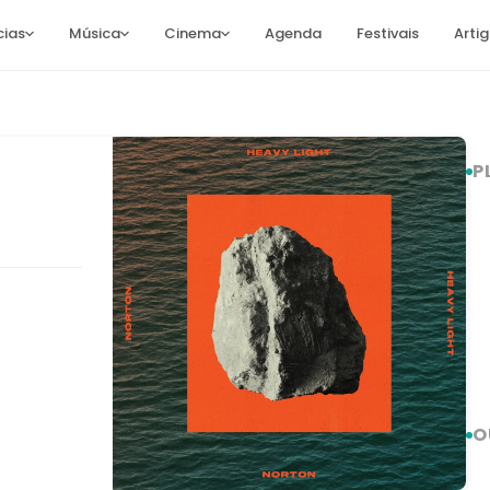
cias
Música
Cinema
Agenda
Festivais
Arti
P
O