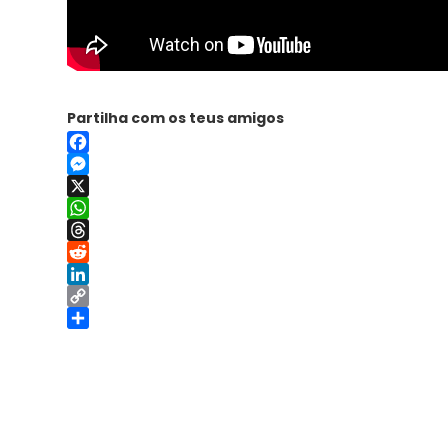
Partilha com os teus amigos
Facebook
Messenger
X
WhatsApp
Threads
Reddit
LinkedIn
Copy
Link
Share