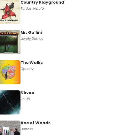
Country Playground
Turdus Merula
Mr. Gallini
Lovely Demos
The Walks
Opacity
Névoa
Re Un
Ace of Wands
Lioness