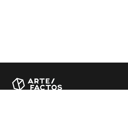
Revista online criada em Abril de 2010, focada em divulgar
notícias, críticas, entrevistas e reportagens, entre outras
iniciativas.