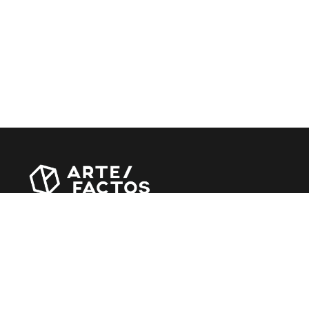
Revista online criada em Abril de 2010, focada em
divulgar notícias, críticas, entrevistas e reportagens,
entre outras iniciativas.