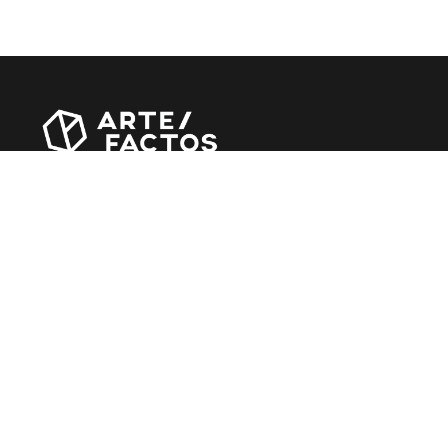
Revista online criada em Abril de 2010, focada em
divulgar notícias, críticas, entrevistas e reportagens,
entre outras iniciativas.
MÚSICA
Álbuns
Entrevistas
Reportagens