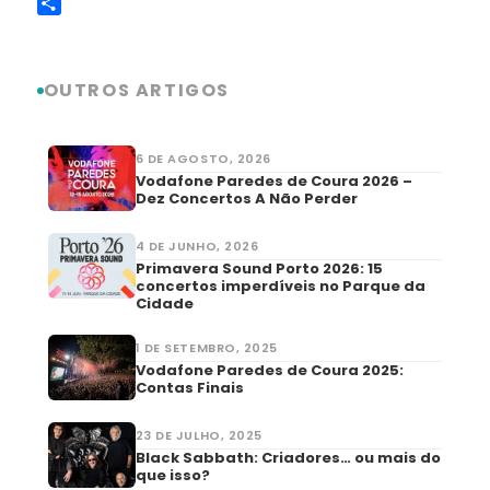
Copy
Link
Share
OUTROS ARTIGOS
6 DE AGOSTO, 2026
Vodafone Paredes de Coura 2026 –
Dez Concertos A Não Perder
4 DE JUNHO, 2026
Primavera Sound Porto 2026: 15
concertos imperdíveis no Parque da
Cidade
1 DE SETEMBRO, 2025
Vodafone Paredes de Coura 2025:
Contas Finais
23 DE JULHO, 2025
Black Sabbath: Criadores… ou mais do
que isso?