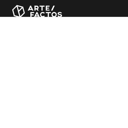
Revista online criada em Abril de 2010, focada em
divulgar notícias, críticas, entrevistas e reportagens,
entre outras iniciativas.
MÚSICA
Álbuns
Entrevistas
Reportagens
Agenda
CINEMA