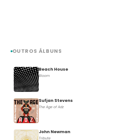
OUTROS ÁLBUNS
Beach House
Bloom
Sufjan Stevens
The Age of Adz
John Newman
Tribute