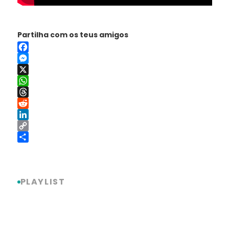
Partilha com os teus amigos
Facebook
Messenger
X
WhatsApp
Threads
Reddit
LinkedIn
Copy
Link
Share
PLAYLIST