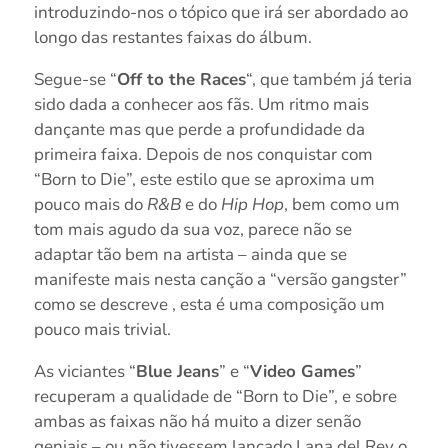
introduzindo-nos o tópico que irá ser abordado ao
longo das restantes faixas do álbum.
Segue-se “
Off to the Races
“, que também já teria
sido dada a conhecer aos fãs. Um ritmo mais
dançante mas que perde a profundidade da
primeira faixa. Depois de nos conquistar com
“Born to Die”, este estilo que se aproxima um
pouco mais do
R&B
e do
Hip Hop
, bem como um
tom mais agudo da sua voz, parece não se
adaptar tão bem na artista – ainda que se
manifeste mais nesta canção a “versão gangster”
como se descreve , esta é uma composição um
pouco mais trivial.
As viciantes “
Blue Jeans
” e “
Video Games
”
recuperam a qualidade de “Born to Die”, e sobre
ambas as faixas não há muito a dizer senão
geniais – ou não tivessem lançado Lana del Rey o