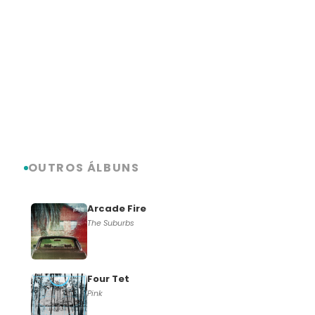
OUTROS ÁLBUNS
Arcade Fire
The Suburbs
Four Tet
Pink