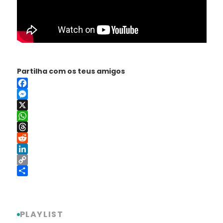
Partilha com os teus amigos
Facebook
Messenger
X
WhatsApp
Threads
Reddit
LinkedIn
Copy
Link
Share
PLAYLIST